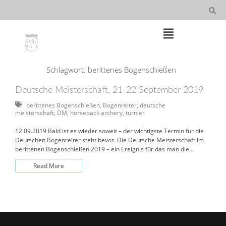
Skip
to
content
Main
Schlagwort:
berittenes Bogenschießen
Navigation
Deutsche Meisterschaft, 21-22 September 2019
berittenes Bogenschießen
,
Bogenreiter
,
deutsche
meisterschaft
,
DM
,
horseback archery
,
turnier
12.09.2019 Bald ist es wieder soweit – der wichtigste Termin für die
Deutschen Bogenreiter steht bevor. Die Deutsche Meisterschaft im
berittenen Bogenschießen 2019 – ein Ereignis für das man die…
Read More