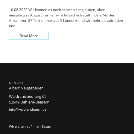
10.08.2020 Wir können es noch selbst nicht glauben, aber
diesjähriges August Turnier wird tatsächlich stattfinden! Mit der
Anzahl von 27 Teilnehmer aus 5 Ländern sind wir mehr als zufrieden
und…
Read More
KONTAKT
Albert Neugebauer
Waldrandsiedlung 65
53949 Dahlem-Baasem
info@waldrandranch.de
Wir warten auf ihren Besuch!