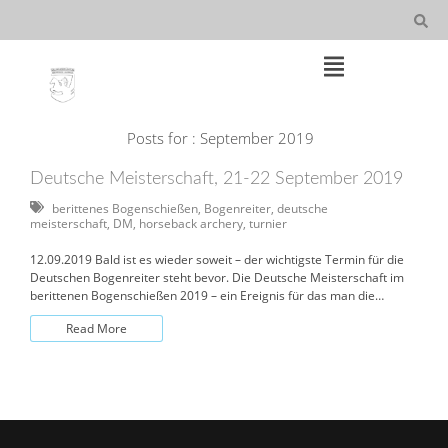
Skip
to
content
Main
Posts for : September 2019
Navigation
Deutsche Meisterschaft, 21-22 September 2019
berittenes Bogenschießen
,
Bogenreiter
,
deutsche
meisterschaft
,
DM
,
horseback archery
,
turnier
12.09.2019 Bald ist es wieder soweit – der wichtigste Termin für die
Deutschen Bogenreiter steht bevor. Die Deutsche Meisterschaft im
berittenen Bogenschießen 2019 – ein Ereignis für das man die…
Read More