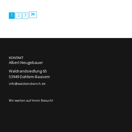
Beitragsnavigation
1
2
3
KONTAKT
Albert Neugebauer
Waldrandsiedlung 65
53949 Dahlem-Baasem
info@waldrandranch.de
Wir warten auf ihren Besuch!