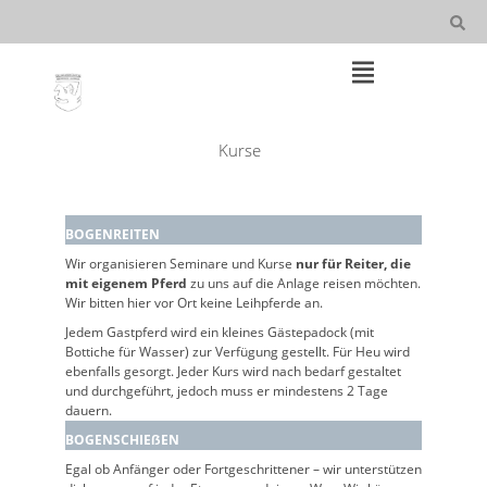
Skip
to
content
Main
Kurse
Navigation
BOGENREITEN
Wir organisieren Seminare und Kurse
nur für Reiter, die
mit eigenem Pferd
zu uns auf die Anlage reisen möchten.
Wir bitten hier vor Ort keine Leihpferde an.
Jedem Gastpferd wird ein kleines Gästepadock (mit
Bottiche für Wasser) zur Verfügung gestellt. Für Heu wird
ebenfalls gesorgt. Jeder Kurs wird nach bedarf gestaltet
und durchgeführt, jedoch muss er mindestens 2 Tage
dauern.
BOGENSCHIEẞEN
Egal ob Anfänger oder Fortgeschrittener – wir unterstützen