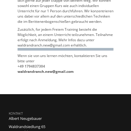
dich gerne auf jeder Etappe von deinem Weg. Wir können
sowohl einen Gruppen Kurs wie auch individuellen
Unterricht für nur 1 Person durchführen. Wir konzentrieren
uns dabei vor allem auf den unterschiedlichen Techniken
die im Berittenenbogenschießen gebraucht werden.
Zusätzlich, for jedem Freiem Training besteht die
Möglichkeit, an einem Unterricht teilzunehmen. Teilnahme
erfolgt nach Anmeldung. Mehr Infos dazu unter
waldrandranch.new@gmail.com erhältlich.
Wenn sie von uns lernen möchten, kontaktieren Sie uns
bitte unter
+49 1794837304
waldrandranch.new@gmail.com
KONTAKT
Albert Neugebauer
Waldrandsiedlung 65